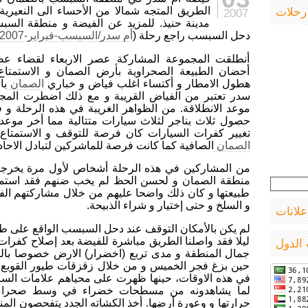
و
رحلات
الطريق المتجه شمالا من الأحساء الى النعيرية
2007
المكان
مدينة حنيذ. للمزيد عن الفيضة و منطقة الس
دحل السبسب راجع رحلة (
أم سدر/السبسب-فبراير-2007
أنطلقت المجموعة المشاركة عصر الاربعاء لقضاء عطلة
أحضان الطبيعة الصحراوية بأرض الصمان و الاستمتاع ب
هطول الامطار و أكتساء اغلب فياض و خباري
الصمان
با
سدر تعتبر من الفياض القريبة و مع ذلك اضطرت المجموع
موعد الانطلاقة. من الظواهر الغريبة في هذه الرحلة و في 
حصول ثلاث بناجر لثلاث سيارات متتالية مما أخر موعد 
تغيير كفرات السيارات كان فرصة للتوقف و الاستمتاع 
الصمان
الصافية كما كانت فرصة للماشركين لتبادل الاحاد
من المشاركين في هذه الرحلة أشخاص لأول مرة يخرج
منطقة الصمان و لحسن الحظ لم يخب ضنهم فقد استمتع
طبيعتها و كان ذلك واضحا عليهم من خلال مشاركتهم الفا
و السلخ و حتى إختيار و شراء الذبيحة.
علانات
لم يكن بالأمكان التوقف عند دحل السبسب الواقع على طر
ليلا فقد واصلنا الطريق مباشرة للفيضة بعد إصلاح كفرا
الدول
جمال المنطقة و مدى تربع (اخضرار) الارض خصوصا بالنس
حين بزغ فجر الخميس و من خلال زقزقات طيور القوبع 
في هذه الاوقات، حينها ظهرت على محياهم علامات السرو
لما يشاهدونه من مسطحات خضراء في وسط صحراء ط
حرارتها و وعورة أرضها. أخذ الكشاته الجدد يتفحصون المن