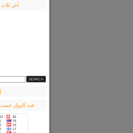
آخر ثلاث 
إ
عدد الزوار حسب 