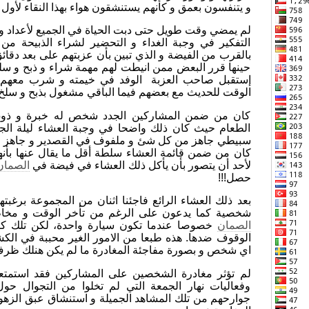
و يتنفسون بعمق و كأنهم يستنشقون هواء بهذا النقاء لأول 
لم يمضي وقت طويل حتى دبت الحياة في الجميع لأعداد وجبة
التفكير في وجبة الغداء و التحضير لشراء الذبيحة من 
بالقرب من الفيضة و الذي تبين بأن عزبتهم على بعد دقائق
حينها قرر البعض ممن انيطت لهم مهمة شراء و ذبح و سلخ ا
إستقبل صاحب العزبة الوفد في خيمته و شرب معهم 
الوقت للحديث مع بعضهم فيما الباقي مشغول بذبح و سلخ ا
كان من ضمن المشاركين الجدد شخص له خبرة و ذوق 
الطعام حيث كان ذلك واضحا في وجبة العشاء ليلة ال
سبيطي جاهز من كل شئ و ملفوف في القصدير و جاهز لو
كان من ضمن قائمة العشاء سلطة أقل ما يقال عنها بأنه
لأحد أن يتصور بأن يأكل ذلك العشاء في فيضة في
الصما
حصل!!!
بعد ذلك العشاء الرائع فاجئنا اثنان من المجموعة برغبته
شخصية كما يدعون على الرغم من تأخر الوقت و مخاطرة
الصمان
خصوصا عندما تكون سيارة واحدة، لكن تلك كان
الوقوف ضدها. هذه طبعا من الامور الغير محببة في الكش
اي شخص و بصورة مفاجئة المغادرة ما لم يكن هنلك ظر
لم تؤثر مغادرة الشخصين على المشاركين فقد استمتعو
وفعاليات نهار الجمعة التي لم تخلوا من التجوال حو
جوارحهم من تلك المشاهد الجميلة و استنشاق عبق الزهو