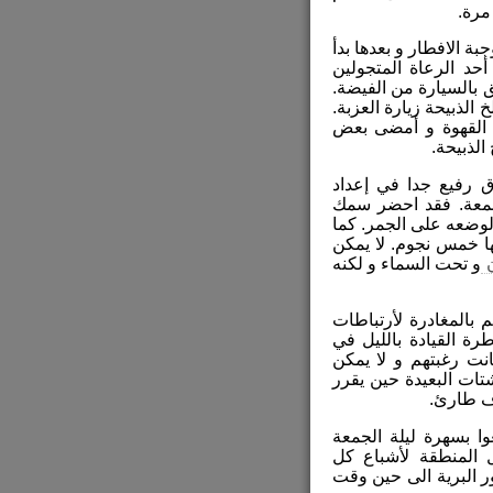
مرة.
 الافطار و بعدها بدأ
أحد الرعاة المتجولين
 بالسيارة من الفيضة.
لذبيحة زيارة العزبة.
القهوة و أمضى بعض
لذبيحة.
رفيع جدا في إعداد
جمعة. فقد احضر سمك
ضعه على الجمر. كما
ا خمس نجوم. لا يمكن
ن
و تحت السماء و لكنه
م بالمغادرة لأرتباطات
 القيادة بالليل في
ت رغبتهم و لا يمكن
تات البعيدة حين يقرر
ف طارئ.
ا بسهرة ليلة الجمعة
ل المنطقة لأشباع كل
ر البرية الى حين وقت