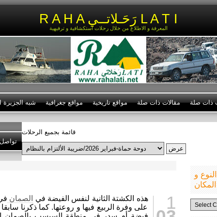
R A H A رَحَـلاتــي L A T I
المعرفة و الاطلاع من خلال رحلات استكشافية و ترفيهية
ت ذات صلة
مقالات ذات صلة
مواقع تاريخية
مواقع جغرافية
شبه الجزيرة ال
قائمة بجميع الرحلات
تواصل 
نوع و
المكان
1
هذه الكشتة الثانية لنفس الفيضة في
الصمان
في
الرحلات
على وفرة الربيع فيها و روعتها. كما ذكرنا سابقا
حسب
03
النوع
فيضة أم سدر في منطقة السبسب بالصمان ال