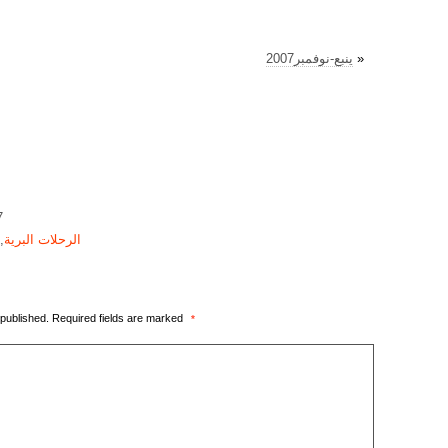
»
ينبع-نوفمبر2007
7
الرحلات البرية
,
 published.
Required fields are marked
*