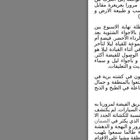
 مرورا بعريعرة مقابل
بسب و طبيعة الارض و
)
 نهاية الاسبوع بين
الاجواء الشتوية بعد
لرداء الأخضر. فيضة أم
ة للقياة ليلا لتأخر
أثناء القيادة ليلا هو
الوصول للفيضة أكثر.
و بأجواء ليل و سماء
يث و التعليقات.
ون في كشته برية في
وا بالمنطقة و جمال
علة في الطبخ و الذبح
يق الفيضة لمرورنا به
ت السيارات. لم يكتشف
بة للكشاتة الجدد الا
الذي يكثر في
الصمان
ر و البهجة و الدهشة
الما سمعوا بلهيب
طقة مشيا على الاقدام