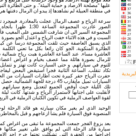
عليها “مصلحة الارصاد و حماية البيئة”. و حتى الطائرة ال
في منطقة العبيلة لم نشاهدها إذ يبدو ان الرمال دفنتها هي
سرعة الرياح و عصف الرمال عجلت بالمغادرة. فبمجرد تن
الصور غادرت المجموعة السا
المجموعة السير الى ان شارفت الشمس على المغيب فأختي
السبت و في هذه الاثناء خفت الرياح و اعتدل الجو بصورة ر
الذي يسبق العاصفة حيث تلقت المجموعة درسا عن كيف 
الطائرة المنكوبة. الجو كان رائعا بكل ما تعني الكلم
العاشرة مساء. عند الساعة العاشرة هبت رياح شمالية ش
للرمال بصورة هائلة مما عصف بخيام و اغراض اعضاء
للنوم في سياراتهم. و حتى السيارت كانت تهتز و تتمايل
تكاد تنقلب. الساعة الثانية فجرا استيقض البعض ليفاج
لبريدية
حفرت الرياح حفر كبيرة تحت اطارات السيارات من الج
السيارات تميل مايقارب 45 درجة للجهة الشما
تلك الليلة حيث أوقض الجميع لتعديل وضع سياراتهم ا
لأنقلبت على اجنابها لأستمرار الرياح و شدتها. كانت ليل
لقوة العواصف الرملية في تكوين الكثبان الرملية في الربع
الوحيد الذي لم يغير مكان سيارته هو قائد الرحلة لوج
المنصوبة فوق السيارة فلم يشأ ازعاجهم و قبل بالمخاطرة
بعد بزوغ الفجر جمعت المجموعة ما تبقى من اغراض كما 
سيارة قائد الرحلة التي لم يوافق على تغيير مكانها ف
اخراجها من الحفرة التي تشكلت تحتها خرج احد الا