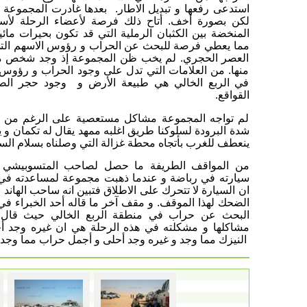
استدعى رفعها و تبديل الاطار. بعدها غادرت المجموع
لكن بصورة أخف. أتاح ذلك فرصة لأعضاء الرحلة لأ
المنخضة بين الكثبان الرملية التي قد تكون بحيرات مائ
مما يعطي فرصة للبحث عن الحراب و رؤوس الاسهم التي
العصر الحجري. لم يخب ظن المجموعة إذ وجد شخص م
منها. من العلامات التي تدل على وجود الحراب و رؤوس
في الربع الخالي هي طبيعة الأرض و وجود حجر الص
القواقع.
لم تواجه المجموعة مشاكل مستعصية على الرغم من اس
شدة البرودة لسلوكنا طريق اغلبه ممهد يقال له تكمان و ي
ينعطف للغرب بأتجاه محطة غزالة التي وصلناه بسلام الساعة 2:05 بعد ا
من المواقف الطريفة ما حصل لصاحب المتسوبيشي 
سيارته في رباضة و عندما ذهبت مجموعة لمساعدته في 
ان السيارة لا تتحرك على الاطلاق فتبين انه ساحب الهاند 
الضحك لهذا الموقف. و مقف آخر ما قاله أحد الخبراء في
البحث عن حراب في منطقة الربع الخالي حيث قال و
مشاكلها و مشكلته في هذه الرحلة هي ان غيره وجد 
النيزك مما وجد و غيره وجد أحلى و أجمل حراب مما وجد و