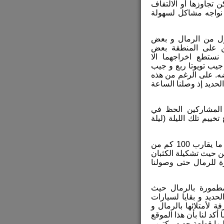
 تجاوزها أو الالتفاف
ظهر الخميس إذ لم نواجه مشاكل لسهولة
ول من الرمال و بعض
ن على المنطقة بعض
ستطع اخراجهما الا
جيب تويوتا ربع و جيب
ضه. على الرغم من هذه
لحديد إذ وصلنا الساعة
المشاركين الحظ في
ييم تلك الليلة (ليلة
انطلقت المجموعة صباح الجمعة بأتجاه العبيلة التي تبعد ما يقارب 100 كم من
ن حيث تشكيلة الكثبان
رة للرمال حتى وصولنا
مطمورة بالرمال حيث
ديد و بقايا لسيارات
 لأمتلائها بالرمال و
أكد لنا بأن هذا الموقع
ليها قطعة حديد مكتوب