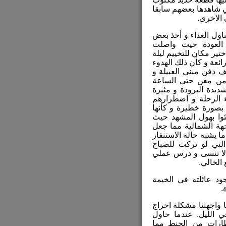
تي شاهدها بعضهم سابقا
 الاخرى.
اول الغداء و أخذ بعض
عة 1:30 ظهرا بأتجاه العودة حيث واصلت
ر مكان للتخييم ليلة
ائعة و كأن ذلك الهدوء
دفن مبنى العبيلة و
ة من معن حتى الساعة
ديدة البرودة و مثيرة
 الرحلة و اضطرارهم
 بصورة خطيرة و كأنها
ئوا بهول المشهد حيث
هة الشمالية مما جعل
لية. حصل ما يشبه حالة الاستنفار
لتي لو تركت للصباح
ة لا تنسى و درس عملي
 الخالي.
ود عائلته في الخيمة
.
واجهتنا مشكلة اخراج
ي الليل. عندما حاول
طارات من الجنط مما