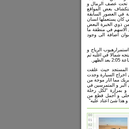
ة تحت عصف الرمال و
ستكشاف بعض المواقع
ية في العصور السابقة
 كان يستعملها انسان
ن ذوي الخبرة البعض
 الاسهم في منطقة ما
وان اضافة الى وجود
تمرارهبوب الرياح و
تجه شمالا في اغلبه ثم
لظهر.
المستجد حيث علقت
اخراج السيارة وجدت
بريك مما اثار موجة من
 البر و المتمرسين في
 بمرارة “لكل رحلة
أحلى و أجمل قطع من
 هذا شئ اعتاد عليه”