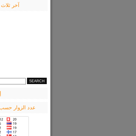
آخر ثلاث 
إ
عدد الزوار حسب 