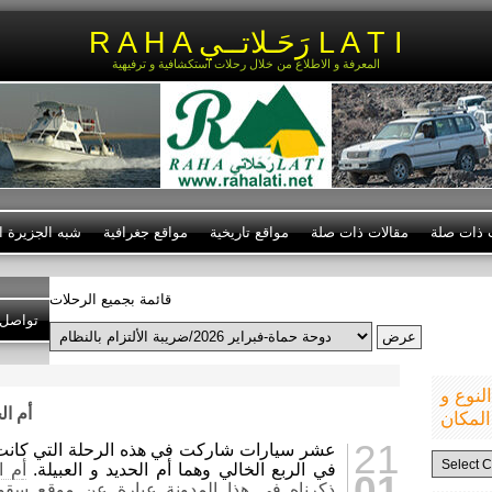
R A H A رَحَـلاتــي L A T I
المعرفة و الاطلاع من خلال رحلات استكشافية و ترفيهية
ت ذات صلة
مقالات ذات صلة
مواقع تاريخية
مواقع جغرافية
شبه الجزيرة ال
قائمة بجميع الرحلات
تواصل 
نوع و
أم الح
المكان
21
عشر سيارات شاركت في هذه الرحلة التي كانت
الرحلات
في الربع الخالي وهما أم الحديد و العبيلة.
أ
م ا
حسب
01
النوع
ذكرناه في هذا المدونة عبارة عن موقع سقوط