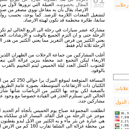
و
رحلات
المقال بخصوصه
. العبيلة التي نزورها لأول م
2012
المكان
الارصاد يقال بأن به مفاعل نووي مصغر من صنع
لتشغيل المعدات اللازمة للرصد. كما يوجد، بحسب روايا
سابقا، طائرة محطمة قد تكون لهيئة الارصاد.
مشاركة عشر سيارات في رحلة الى الربع الخالي لم تكن ب
الرحلة حتى و ان التزم الجميع بالوقت و الارشادات. العد
يعني الكثير من فرص التغريز مما يعني الكثير من هدر 
الرحلة ثلاثة أيام فقط.
أغلب المشاركين من جماعة الرحلات من الظهران اللذين ان
للجنوب. اكتمل العدد ليلة الخميس ليتم التخييم بالقرب 
بالوقود.
المسافة المتوقعة لموق
الكثبان ذات الارتفاعات المتوسطة. بصورة عامة الطريق
علانات
بالصعبة لكن يوجد بها الكثير من الرباضات شأنها شأ
الخالي التي تستلزم الحذر في القيادة خصوصا مع وجود عد
مشاركين جدد.
الدول
موجز عن الرحلة من قبل القائد. المسار الذي سلكناه يم
هي عبارة عن بئر ماء و به الكثير من الابل لبدو يقطنون 
من محطة غزالة الى الشلفا تقار