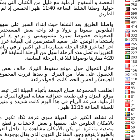
البحصة و السفوح الرملية مع قليل من الكثبان التي يمكن
حولها. وصلنا الشلفا الساعة 11:40 
الطريق.
واصلنا الطريق بعد الشلفا حيث ابتداء السير على سه
الطعوس صعودا و نزولا و قد واجه بعض المستجدي
الصعوبات خصوصا سيارة متسوبيشي و برادو إذ لم ن
بأستخدام الونش. على صعيد المتمرسين في القيادة غرز 
آخر كما غرز قائد الرحلة بسيارته الـ في اكس آر في ربا
التغريزات تضل هذه الرحلة اسهل من الرحلة السابقة لأم ا
4:20 مقارنتا بوصولنا ليلا في الرحلة السابقة.
خلال التجوال حول موقع سقوط النيزك حالف بعض 
الحصول على بقايا من النيزك و بعدها قررت المجموع تخ
الجمعة) و لحسن الحظ كانت الاجواء رائعة.
موقع النيزك و في طبيعة جغرافية مشابه لموقع النيزك م
الرملية. سرعة الرياح في هذا اليوم كانت شديدة و مثي
للعبيلة الساعة 11:15 ظهرا.
لم نشاهد الكثير في العبيلة سوى غرفة تكاد تكون 
بالامكان الجلوس على سقفها و بعض الاخشاب و قطع الح
مصدية متناثرة. لم يكن بالأمكان مشاهدة ما بداخل الغرفة
بالطبع لا يتوقع وجود المفاعل النووي الذي يقال بوجودة. ما 
فعلا موقع لهيئة الارصاد هو وجود خرسانة على مرتفغ و ع