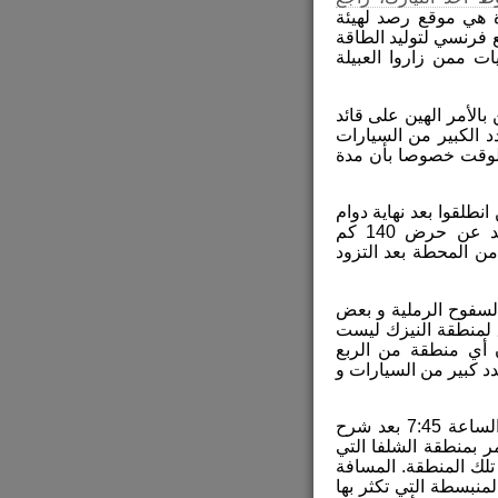
رة هي موقع رصد لهيئة
 فرنسي لتوليد الطاقة
ت ممن زاروا العبيلة
الأمر الهين على قائد
د الكبير من السيارات
الوقت خصوصا بأن مدة
طلقوا بعد نهاية دوام
الاربعاء ليكن التجمع عند محطة بنزين غزالة التي تبعد عن حرض 140 كم
من المحطة بعد التزود
ع النيزك برا حوالي 250 كم من السفوح الرملية و بعض
 لمنطقة النيزك ليست
ن أي منطقة من الربع
د كبير من السيارات و
انطلقت المجموعة صباح يوم الخميس بأتجاه أم الحديد الساعة 7:45 بعد شرح
ر بمنطقة الشلفا التي
تلك المنطقة. المسافة
ب 160 كم من الارض المنبسطة التي تكثر بها