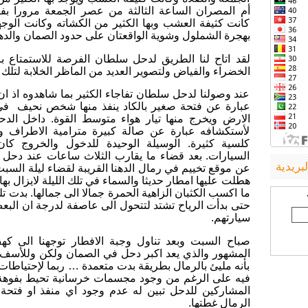
أم المصران الساعة الثالثة من عصر الجمعة مرورا بف
كانت كثيفة العشب وبها الكثير من الكشاته وكانت الو
بهجرة الشملول وشوية الواقعتان على حدود الصمان والدهن
لقد اتاح لنا الطريق لدحل سلطان الفرصة للاستمتاع 
الخضراء والفياض ولتصوير العديد من الماظر الخلابة لتلك ا
عند وصولنا لدحل سلطان تفاجاء الكثير بما شاهدوه اذ ان
عبارة عن فتحة صغير بالكاد ينفذ منها شخص نحيف 
الارض ويخرج منها تيار هواء متوسط القوة. داخل الد
لأستكشافه عبارة عن صالة كبيرة مترامية الاطراف و
كلسية كثيرة. الوسيلة الوحيدة للدخول والخروج ك
السيارات. بعد قضاء ما يقارب الثلاث ساعات عند دحل 
لبريدية
عن موقع تخييم في رمال الدهنا القريبة لقضاء ليلة السبت
هطلت عليها امطار حديثا والسماء في تلك الليلة لايزال به
ما اكسب الكثبان الزاهية الحمرة جمالا الى جمالها. بدت تلك
حتى بدأت الرياح تشتد لتتحول الى عاصفة لدرجة ان الب
سيارتهم.
صباح السبت وبعد تناول وجبة الافطار توجهنا الى كه
المشهور والذي يعد اكبر دحل في الصمان ولكن وللأسف عن
بأنه مليئ بالرمال بطريقة بدت متعمدة … ربما لإحتياطات
فيه على الرغم من وجود مجسمات خرسانية تحيط بفوهة 
المشاركين للدحل تبين له عدم وجود اي منفذ او فتحة
الرمال غطتها.