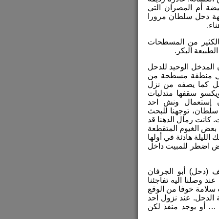
يضة أم المصران التي
جهة دحل سلطان مرورا
اء.
بالكثير من المسطحات
لطبيعة البكر.
 المدخل الوحيد للدحل
في منطقة مسطحة من
حل كما يصفه من نزل
يكسو سقفها متدليات
ان إستعمال ونش احد
سلطان، توجهنا للبحث
. كانت رمال الدهنا قد
ا بعض الغيوم المتقطعة
 الليلة هادئة في أولها
عض اضطر للمبيت داخل
ف (دحل) أبو الجرفان
د وصلنا اليه تفاجئنا
 سلامة خوفا من الوقع
الدحل. عند نزول احد
 … أو يوجد منفذ لكن