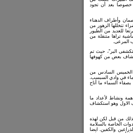
خصوصا بعد أن تجود
ط الصمان وأطراف الدهناء
اء تتخللها الزهور من
تعا للعديد من الطيور
اشية تراها متنقلة من
ب المرعى.
كشفى البر”، حيث تم
تكشاف بعض من كهوفها
 سيارة مساء يوم الخميس السادس من
 مكان ماء في وادي السبسب.
صفاء السماء ما أتاح
مة ونشاط لأعداد ما
ف الاول وهو استكشاف
ذلك من قبل لكن لهذه
دوات الخاصة بالسلامة
ذراعين والكفين. ايضا