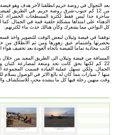
بعد التجوال في روضة خريم انطلقنا لأخر هدف وهو فيضة وثي
من 12 كم جنوب-شرق روضة خريم. في الطريق لفيضة
ساحرة جدا ليس فقط لكثرة المسطحات الخضراء، لكن
الدهناء على امتداها مشكلة خلفية قمة في الجمال. كما ان
كل النواحي مما يشعرك وكأن هنالك حدث ماء لكثرتهم.
توقفنا في فيضة وثيلان لبعض الوقت للتصوير واخذ قسط 
بخضرتها واشتمام عبق زهورها ومن ثم الانطلاق من خلا
كانت محاذية تماما للفيضة بأتجاه العودة بعد تخفيف هواء ا
المسافة من فيضة وثيلان الى الطريق المعبد من خلال رم
22 كم لكنها بحق كانت تحد ومتعة لمصارعة كثبان و
الجمال. ولكي تسهل عملية القيادة قسمت المجموعة 
منها 7 سيارات مما كان له بالغ الاثر في الوصول بسلام
وقت منهين رحلة فيها كل ما ينشده محبٍ للاستكشاف وال