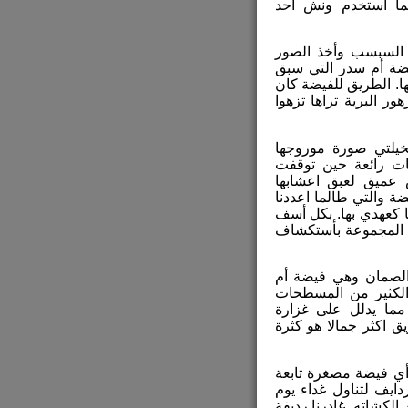
كما أستخدم ونش احد
السبسب وأخذ الصور
اء نظرة على فيضة أم سدر التي سبق
ها. الطريق للفيضة كان
ر البرية تراها تزهوا
يلتي صورة موروجها
ظات رائعة حين توقفت
عميق لعبق اعشابها
ة والتي طالما اعددنا
ا كعهدي بها. بكل أسف
ط المجموعة بأستكشاف
الصمان وهي فيضة أم
 الكثير من المسطحات
مما يدلل على غزارة
 اكثر جمالا هو كثرة
أي فيضة مصغرة تابعة
دايف لتناول غداء يوم
الكشاته. غادرنا رديفة