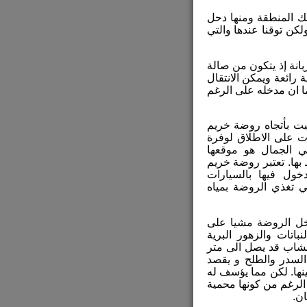
لك المنطقة ومنها دحل
ن توقنا عندها والتي
انة إذ يتكون من صالة
رائعة ويمكن الانتقال
ا ان مدخله على الرغم
سبت بأتجاه روضة خريم
ت على الاطلاق لوفرة
ي الجمال هو موقعها
 بها. تعتبر روضة خريم
ول فيها بالسيارات
تي تغذي الروضة بمياه
داخل الروضة مشيا على
باتات والزهور البرية
اعشاب قد يصل الى متر
السدر والطلح و يقصد
ينها. لكن مما يؤسف له
الرغم من كونها محمية
ن.