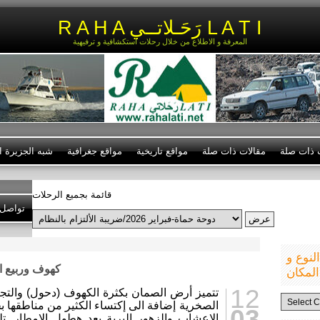
R A H A رَحَـلاتــي L A T I
المعرفة و الاطلاع من خلال رحلات استكشافية و ترفيهية
ت ذات صلة
مقالات ذات صلة
مواقع تاريخية
مواقع جغرافية
شبه الجزيرة ال
قائمة بجميع الرحلات
تواصل 
نوع و
كهوف وربيع الصمان-6
المكان
12
تتميز أرض الصمان بكثرة الكهوف (دحول) والتجا
الرحلات
الصخرية إضافة الى إكتساء الكثير من مناطقها
حسب
03
النوع
الاعشاب والزهور البرية بعد هطول الامطار. 