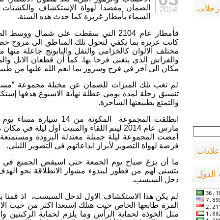
و
رحلات
الصمان مقصدا لهواة الإستكشاف والكشتات 
2014
المكان
السماء بأمطار غزيرة كما حدث هذه السنة.
فأمطار عام 2104 التي سقطت على شمال ووس
كانت غزيرة بما يكفي لتحول تلك المناطق الى مروج خضر
مختلف الالوان كالخزامى والنفل والبابونج جاعلة منها مر
والفراش الذي يتغنى فرحا بها. كما أن قطعان الابل والم
مكان الى آخر في فرح وسرور بما انعم الله عليها من طي
لم تغب تلك الميزات للصمان عن مخيلة مجموعة “مست
تنسيق رحلة لمدة يومي عطلة نهاية الاسبوع هدفها إس
والتمتع بطبيعتها الساحرة.
انطلقت المجموعة المكونة من 14
مارس عام 2014 ليتم اللقاء والمبيت أول ليلة في
أمضت المجموعة ليلة جميلة معتدلة البرودة ومستمتعة ب
فرصة لهواة التصوير لأبراز ابداعاتهم في التصوير الليلي.
علانات
ما أن بزغ صباح يوم الجمعة حتى اسيقض الجميع في ه
يتسنى لهم من فطور ليبدوء مشوار الانطلاقة نحو الهد
الدول
دحل السبسب.
لم يكن هذا الاستكشاف الاول لدحل السبسب، اذ قمنا ب
المرة طابعها الخاص حيث هنلك إستعدا اكثر من حيث الا
مثل الخوذة لحماية الرأس وما يلزم لحماية الركبتين وال