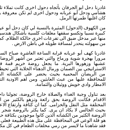
غادرنا دحل ابو الجرفان بأتجاه دحول اخرى كانت تملاء ت
هشامي ودحل أبو عربانه ودحول اخرى لم تكن معروفة ولك
كان اغلبها طمرتها الرمل.
من الكهوف (الدحول) المثيرة بالنسبة لي كان دحل أبو عرب
كبيرة نسبيا وتكسو سقفها معلقات كلسية بأشكال هندسية 
منها عبر مدخل ضيق الى تفرعات اخرى حالكة الظلام. كم
من سهولته ينحدر لمسافة طويله في باطن الارض .
غادرنا كهف أبو عربانه قرابة الساعة العاشرة صباح ال
مرورا بهجرة شوية ورماح والتي تعتبر من أشهر الروضا
عشبها وزهورها البرية. ما يجعل روضة خريم قمة ف
الاستراتيجي بين الصمان ورمال الدهناء الخلابة التي تحيط
من الريضان المحمية بحيث يحضر على الكشاته الدخ
للمحافظة عليها من عبث العابثين. ومن اهم الاودية ال
الامطار وادي خويش ووثيلان والثمامة.
بعد تناول وجبة الغداء والصلاة خارج الروضة، تجولنا 
الاقدام فكانت الروضة بحق رائعة وتزهو بالكثير من الن
المختلفة مثل النفل والخزامى. كما ان كثافة وارتفاع ال
بحيث الجالس لا يكاد ان يرى. كما يكثر بالروضة شجر 
الروضة الكثير من الكشاته الذين كانوا موجودين بكثافة ح
هو قلة الوعي في المحافظة على مثل هذه الطبيعة فعلى 
فقد شاهدنا ما لايسر من رمي مخلفات الطعام في كل مكا