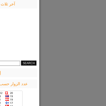
آخر ثلاث 
إ
عدد الزوار حسب 