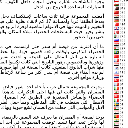
وجود الكشافات للأنارة وحبل النجاة داخل الكهف. 
السيارات للمساعدة للخروج من الدحل.
أمضت المجموعة قرابة ثلاث ساعات لإستكشاف دحل 
بعدها انطلقنا غربا ولمسافة 17 كم لالق
التخييم والمبيت فيها في الاعوام الماضية لوفرة الربيع في
يبشر بخير حيث المسطحات الخضراء تملاء المكان والزهو
حتى بين الصخور.
ما أن اقتربنا من فيضة أم سدر حتى ارتسمت في مخ
الخضراء لتذكرني بأوقات رائعة قضيتها فيها. إنها لح
السيارة على التل المطل على الفيضة و اخذت نفس 
وزهورها وبالخصوص زهور البابونج التي كانت تكسوا الفيض
منها شراب البابونج المنعش. كانت الفيضة في أبها صوره
لم يدم البقاء في فيضة أم سدر أكثر من ساعة لأرتبا
وزيارة مواقع أخرى.
توجهت المجموعة شمال-غرب بأتجاه احد اشهر فياض 
المصران والتي كانت لي فيها احلى الذكريات. شاهدنا
الخضراء والفياض الصغيرة في الطريق لأم المصران 
الامطار التي سقطت في تلك المناطق. ومما جعل الطريق
الابل والمواشي التي جعلت من الصمان تشع حيوية وبهاء.
يوجد لفيضة أم المصران ما يعرف عند البعض بالرديفة، 
لها ولكن تبعد عنها نسبيا. توقفت المجموعة في أحد الر
الجمعة والصلاة وكانت كثيفة العشب ويوجد بها الكثير من 